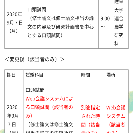
岐阜
口頭試問
大学
2020年
（修士論文は修士論文相当の論
9:00
連合
9月７日
～
農学
文の内容及び研究計画書を中心
（月）
研究
とする口頭試問）
科
＜変更後（該当者のみ）＞
期日
試験科目
時間
場所
口頭試問
Web会議システムによ
る口頭試問（該当者の
2020
別途指定
Web会議
み）
年9月
された時
システム
７日
（修士論文は修士論文
間（該当
（該当者
（月）
相当の論文の内容及び