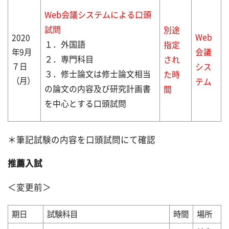
Web会議システムによる口頭
試問
別途
Web
2020
１．外国語
指定
年9月
会議
２．専門科目
され
７日
シス
３．修士論文は修士論文相当
た時
（月）
テム
の論文の内容及び研究計画書
間
を中心とする口頭試問
＊筆記試験の内容を口頭試問にて確認
推薦入試
＜変更前＞
期日
試験科目
時間
場所