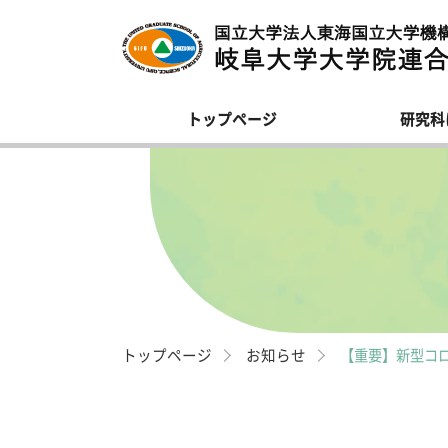
トップページ
研究科
連
各
学
各
研
募
学
専
研究科について
受験生の方
在学生の方
卒業生の方
就
トップページ
お知らせ
【重要】新型コ
主
ロ