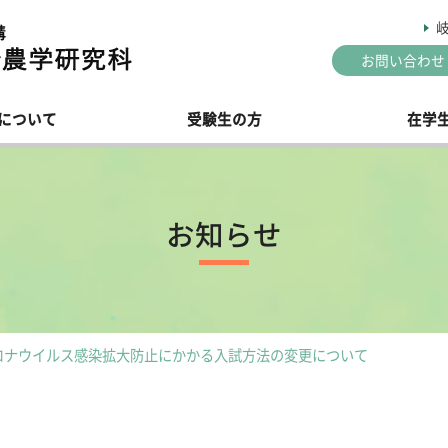
お問い合わせ
について
受験生の方
在学
合農学研究科憲章
種入試のご案内
務関係
種証明書
設置の趣旨と沿革
学位論文について
ニュース
究科カリキュラムポリシー
集要項概略
内専用ページ
研究科ディプロマポリシー
お知らせ
攻の紹介
一般入試
諸手続き（学内専用）
推薦入試
学生支援関係（学内専用）
英語特別プログラム入試
ジョイントPhDプログラム入
生物生産科学専攻
生物環境科学専攻
職情報
経費
学生数等
国際連携食品科学技術専攻
ロナウイルス感染拡大防止にかかる入試方法の変更について
指導教員一覧
スタッフ
ゴマークについて