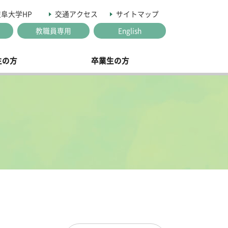
岐阜大学HP
交通アクセス
サイトマップ
教職員専用
English
生の方
卒業生の方
研究科アドミッションポリシー
アカデミックカレンダー
研究科の構成
外国人特別入試
試
問い合わせ・募集要項
生物資源科学専攻
学生数等